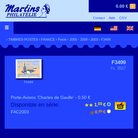
0.00 €
1
Contact
Aide
CGV
›
TIMBRES-POSTES
›
FRANCE
›
Poste
›
2000 - 2009
›
2003
› F3499
F3499
Yv. 3557
F3499
Porte-Avions 'Charles de Gaulle' - 0.50 €
Disponible en série:
00
1,
€
FAC2003
0,
50
€