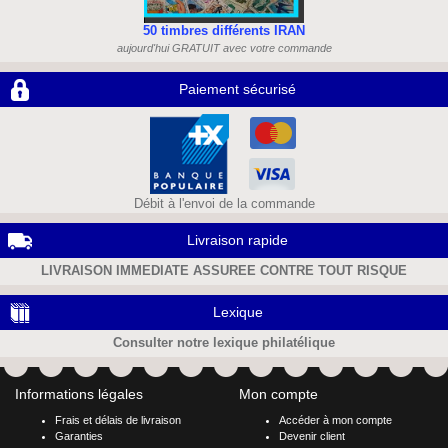
50 timbres différents IRAN
aujourd'hui GRATUIT avec votre commande
Paiement sécurisé
Débit à l'envoi de la commande
Livraison rapide
LIVRAISON IMMEDIATE ASSUREE CONTRE TOUT RISQUE
Lexique
Consulter notre lexique philatélique
Informations légales
Mon compte
Frais et délais de livraison
Accéder à mon compte
Garanties
Devenir client