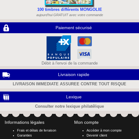
100 timbres différents MONGOLIE
aujourd'hui GRATUIT avec votre commande
Paiement sécurisé
Débit à l'envoi de la commande
Livraison rapide
LIVRAISON IMMEDIATE ASSUREE CONTRE TOUT RISQUE
Lexique
Consulter notre lexique philatélique
Informations légales
Mon compte
Frais et délais de livraison
Accéder à mon compte
Garanties
Devenir client