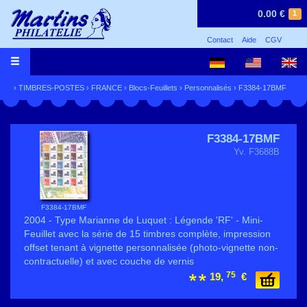
0.00 €
1
Contact
Aide
CGV
›
TIMBRES-POSTES
›
FRANCE
›
Blocs-Feuillets
›
Personnalisés
› F3384-17BMF
F3384-17BMF
Yv. F3688B
F3384-17BMF
2004 - Type Marianne de Luquet : Légende 'RF' - Mini-
Feuillet avec la série de 15 timbres complète, impression
offset tenant à vignette personnalisée (photo-vignette non-
contractuelle) et avec couche de vernis
75
19,
€