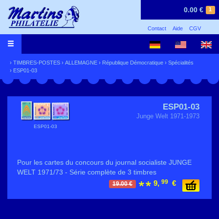
0.00 €
1
Contact
Aide
CGV
›
TIMBRES-POSTES
›
ALLEMAGNE
›
République Démocratique
›
Spécialités
› ESP01-03
ESP01-03
Junge Welt 1971-1973
ESP01-03
Pour les cartes du concours du journal socialiste JUNGE
WELT 1971/73 - Série complète de 3 timbres
99
9,
€
19.00 €