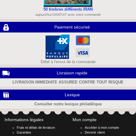
50 timbres différents IRAN
aujourd'hui GRATUIT avec votre commande
Paiement sécurisé
Débit à l'envoi de la commande
Livraison rapide
LIVRAISON IMMEDIATE ASSUREE CONTRE TOUT RISQUE
Lexique
Consulter notre lexique philatélique
Informations légales
Mon compte
Frais et délais de livraison
Accéder à mon compte
Garanties
Devenir client