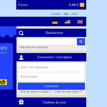
Panier:
0.00 €
1
Contact
Aide
CGV
Rechercher
› Recherche avancée
973
 1973
Connexion / Inscription
Votre
mail
/
Mot
Identifiant
de
passe
› Mot de passe oublié ?
› Pas encore client ?
Cadeau du jour