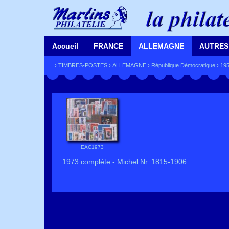
Accueil
FRANCE
ALLEMAGNE
AUTRES
›
TIMBRES-POSTES
›
ALLEMAGNE
›
République Démocratique
›
195
EAC1973
1973 complète - Michel Nr. 1815-1906