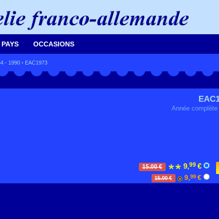
 PAYS
OCCASIONS
4 - 1990
› EAC1973
EAC1
Année complète
99
9,
€
15.00 €
9,
99
€
15.00 €