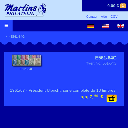
0.00 €
1
Contact
Aide
CGV
›
› E561-64G
E561-64G
Yvert No. 561-64G
E561-64G
1961/67 - Président Ulbricht, série complète de 13 timbres
50
7,
€