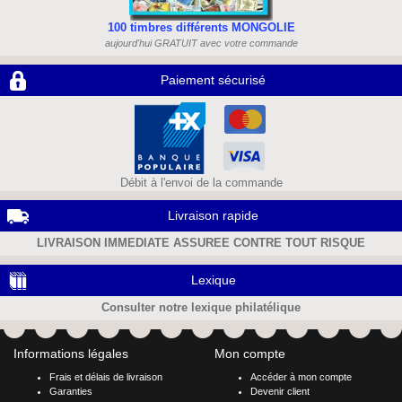
100 timbres différents MONGOLIE
aujourd'hui GRATUIT avec votre commande
Paiement sécurisé
Débit à l'envoi de la commande
Livraison rapide
LIVRAISON IMMEDIATE ASSUREE CONTRE TOUT RISQUE
Lexique
Consulter notre lexique philatélique
Informations légales
Mon compte
Frais et délais de livraison
Accéder à mon compte
Garanties
Devenir client