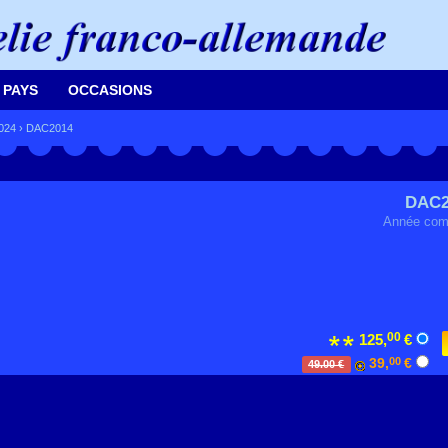
 PAYS
OCCASIONS
2024
› DAC2014
DAC2
Année com
00
125,
€
39,
00
€
49.00 €