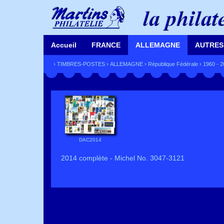
Accueil
FRANCE
ALLEMAGNE
AUTRES
›
TIMBRES-POSTES
›
ALLEMAGNE
›
République Fédérale
›
1960 - 
DAC2014
2014 complète - Michel No. 3047-3121