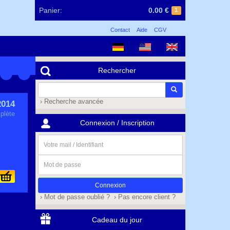
Panier:
0.00 €
1
Contact
Aide
CGV
Rechercher
› Recherche avancée
014
plète
Connexion / Inscription
Votre
mail
/
Mot
Identifiant
de
passe
› Mot de passe oublié ?
› Pas encore client ?
Cadeau du jour