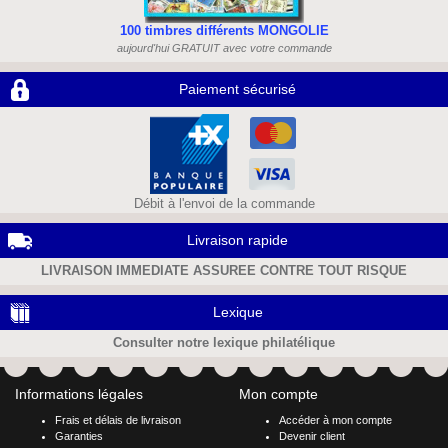
100 timbres différents MONGOLIE
aujourd'hui GRATUIT avec votre commande
Paiement sécurisé
Débit à l'envoi de la commande
Livraison rapide
LIVRAISON IMMEDIATE ASSUREE CONTRE TOUT RISQUE
Lexique
Consulter notre lexique philatélique
Informations légales
Mon compte
Frais et délais de livraison
Accéder à mon compte
Garanties
Devenir client