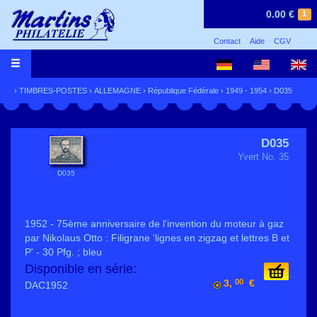
0.00 €
1
Contact
Aide
CGV
›
TIMBRES-POSTES
›
ALLEMAGNE
›
République Fédérale
›
1949 - 1954
› D035
D035
Yvert No. 35
D035
1952 - 75ème anniversaire de l'invention du moteur à gaz
par Nikolaus Otto : Filigrane 'lignes en zigzag et lettres B et
P' - 30 Pfg. ; bleu
Disponible en série:
3,
00
€
DAC1952