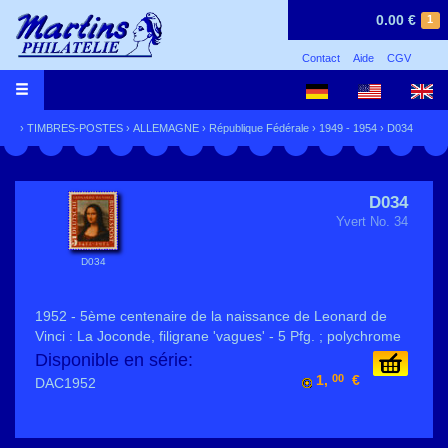
0.00 €
1
Contact
Aide
CGV
›
TIMBRES-POSTES
›
ALLEMAGNE
›
République Fédérale
›
1949 - 1954
› D034
D034
Yvert No. 34
D034
1952 - 5ème centenaire de la naissance de Leonard de
Vinci : La Joconde, filigrane 'vagues' - 5 Pfg. ; polychrome
Disponible en série:
1,
00
€
DAC1952