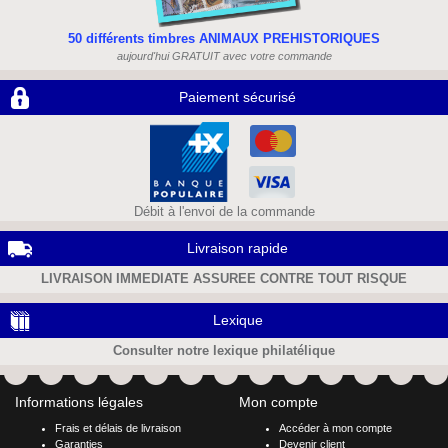
50 différents timbres ANIMAUX PREHISTORIQUES
aujourd'hui GRATUIT avec votre commande
Paiement sécurisé
Débit à l'envoi de la commande
Livraison rapide
LIVRAISON IMMEDIATE ASSUREE CONTRE TOUT RISQUE
Lexique
Consulter notre lexique philatélique
Informations légales
Mon compte
Frais et délais de livraison
Accéder à mon compte
Garanties
Devenir client