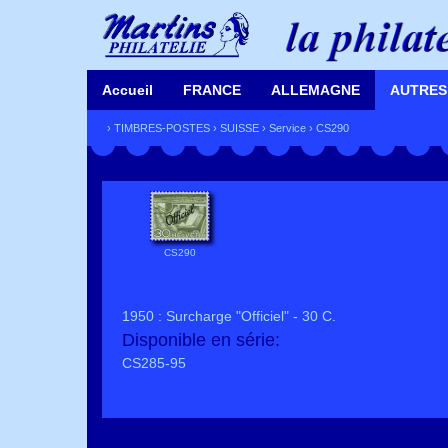
Accueil
FRANCE
ALLEMAGNE
AUTRES
›
TIMBRES-POSTES
›
SUISSE
›
Service
› CS290
CS290
1950 : Surcharge "Officiel" - 30 C.
Disponible en série:
CS285-95