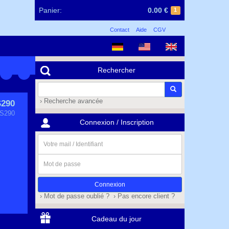
Panier:
0.00 €
1
Contact
Aide
CGV
Rechercher
› Recherche avancée
290
 S290
Connexion / Inscription
Votre
mail
/
Mot
Identifiant
de
passe
› Mot de passe oublié ?
› Pas encore client ?
Cadeau du jour