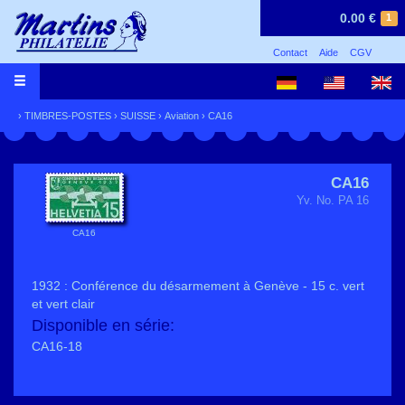
0.00 €
1
Contact
Aide
CGV
›
TIMBRES-POSTES
›
SUISSE
›
Aviation
› CA16
CA16
Yv. No. PA 16
CA16
1932 : Conférence du désarmement à Genève - 15 c. vert
et vert clair
Disponible en série:
CA16-18