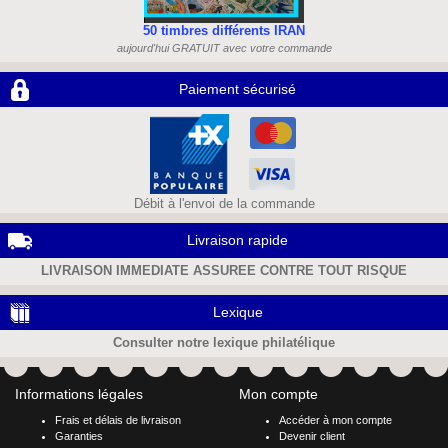
50 timbres différents IRAN
aujourd'hui GRATUIT avec votre commande
Paiement sécurisé
Débit à l'envoi de la commande
Livraison rapide
LIVRAISON IMMEDIATE ASSUREE CONTRE TOUT RISQUE
Lexique
Consulter notre lexique philatélique
Informations légales
Mon compte
Frais et délais de livraison
Accéder à mon compte
Garanties
Devenir client