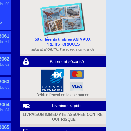
No. 60
ge
B061
50 différents timbres ANIMAUX
No. 61
PREHISTORIQUES
aujourd'hui GRATUIT avec votre commande
B062
Paiement sécurisé
No. 62
B063
No. 63
Débit à l'envoi de la commande
B064
Livraison rapide
No. 64
LIVRAISON IMMEDIATE ASSUREE CONTRE
TOUT RISQUE
B065