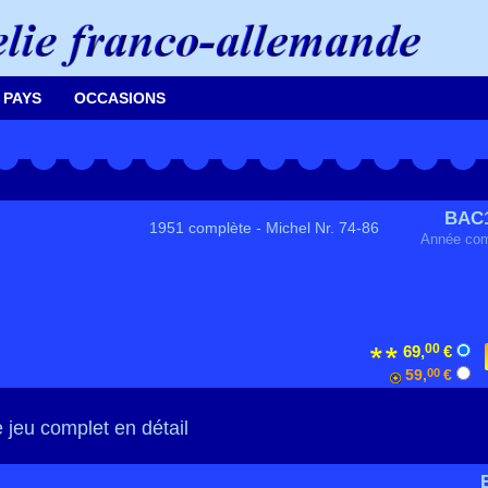
 PAYS
OCCASIONS
BAC
1951 complète - Michel Nr. 74-86
Année com
00
69,
€
59,
00
€
 jeu complet en détail