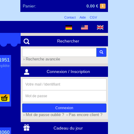
Panier:
0.00 €
1
Contact
Aide
CGV
Rechercher
1951
› Recherche avancée
plète
Connexion / Inscription
Votre
mail
/
Mot
Identifiant
de
passe
› Mot de passe oublié ?
› Pas encore client ?
Cadeau du jour
B060