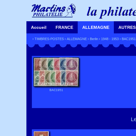
Accueil
FRANCE
ALLEMAGNE
AUTRES
›
TIMBRES-POSTES
›
ALLEMAGNE
›
Berlin
›
1948 - 1953
› BAC1951
BAC1951
Le