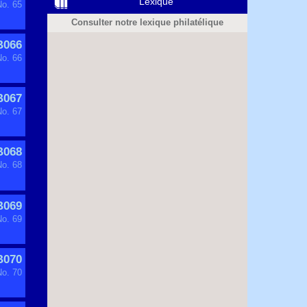
Lexique
No. 65
Consulter notre lexique philatélique
B066
No. 66
B067
No. 67
B068
No. 68
B069
No. 69
B070
No. 70