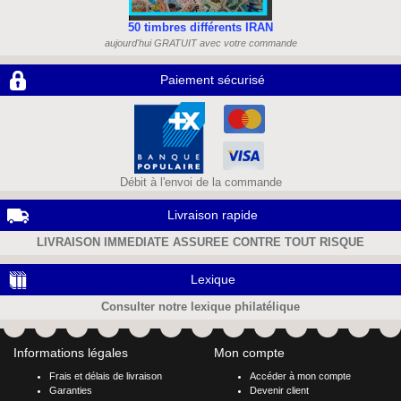
50 timbres différents IRAN
aujourd'hui GRATUIT avec votre commande
Paiement sécurisé
Débit à l'envoi de la commande
Livraison rapide
LIVRAISON IMMEDIATE ASSUREE CONTRE TOUT RISQUE
Lexique
Consulter notre lexique philatélique
Informations légales
Mon compte
Frais et délais de livraison
Accéder à mon compte
Garanties
Devenir client