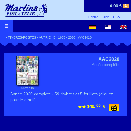
0.00 €
1
Contact
Aide
CGV
›
TIMBRES-POSTES
›
AUTRICHE
›
1955 - 2020
› AAC2020
AAC2020
Année complète
AAC2020
Année 2020 complète - 59 timbres et 5 feuillets (cliquez
pour le détail)
00
149,
€