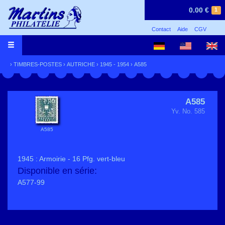
0.00 €
1
Contact
Aide
CGV
›
TIMBRES-POSTES
›
AUTRICHE
›
1945 - 1954
› A585
A585
Yv. No. 585
A585
1945 : Armoirie - 16 Pfg. vert-bleu
Disponible en série:
A577-99