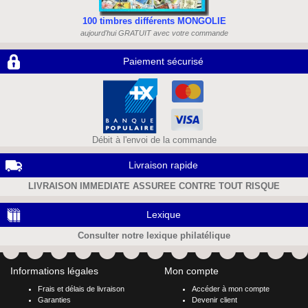
100 timbres différents MONGOLIE
aujourd'hui GRATUIT avec votre commande
Paiement sécurisé
Débit à l'envoi de la commande
Livraison rapide
LIVRAISON IMMEDIATE ASSUREE CONTRE TOUT RISQUE
Lexique
Consulter notre lexique philatélique
Informations légales
Mon compte
Frais et délais de livraison
Accéder à mon compte
Garanties
Devenir client