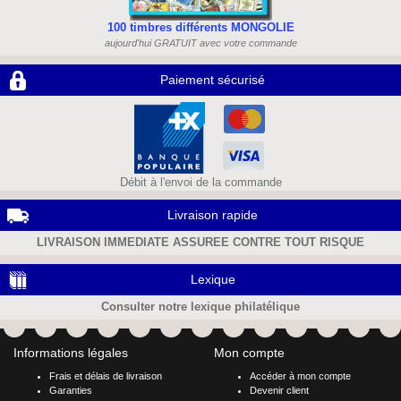
100 timbres différents MONGOLIE
aujourd'hui GRATUIT avec votre commande
Paiement sécurisé
Débit à l'envoi de la commande
Livraison rapide
LIVRAISON IMMEDIATE ASSUREE CONTRE TOUT RISQUE
Lexique
Consulter notre lexique philatélique
Informations légales
Mon compte
Frais et délais de livraison
Accéder à mon compte
Garanties
Devenir client