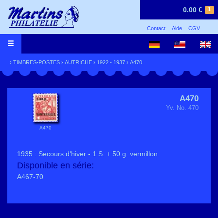
0.00 €
1
Contact
Aide
CGV
›
TIMBRES-POSTES
›
AUTRICHE
›
1922 - 1937
› A470
A470
Yv. No. 470
A470
1935 : Secours d'hiver - 1 S. + 50 g. vermillon
Disponible en série:
A467-70