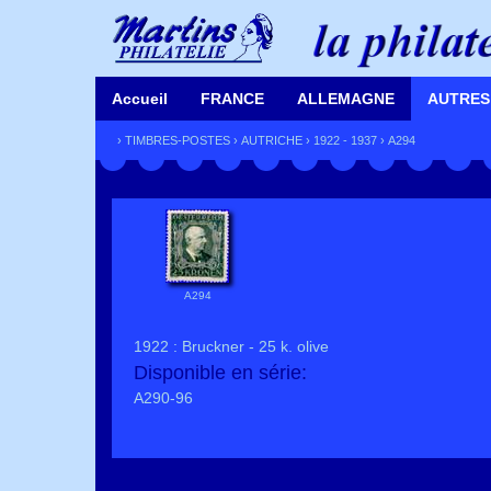
Accueil
FRANCE
ALLEMAGNE
AUTRES
›
TIMBRES-POSTES
›
AUTRICHE
›
1922 - 1937
› A294
A294
1922 : Bruckner - 25 k. olive
Disponible en série:
A290-96