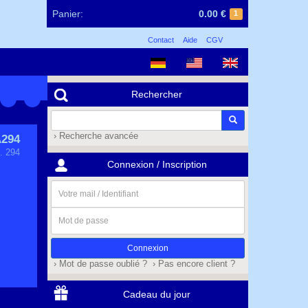
Panier:
0.00 €
1
Contact
Aide
CGV
Rechercher
› Recherche avancée
294
. 294
Connexion / Inscription
Votre
mail
/
Mot
Identifiant
de
passe
› Mot de passe oublié ?
› Pas encore client ?
Cadeau du jour