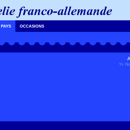
 PAYS
OCCASIONS
A
Yv. No