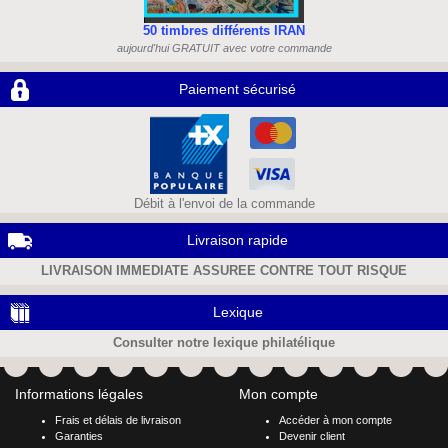
50 timbres différents IRAN
aujourd'hui GRATUIT avec votre commande
Paiement sécurisé
Débit à l'envoi de la commande
Livraison rapide
LIVRAISON IMMEDIATE ASSUREE CONTRE TOUT RISQUE
Lexique
Consulter notre lexique philatélique
Informations légales
Mon compte
Frais et délais de livraison
Accéder à mon compte
Garanties
Devenir client