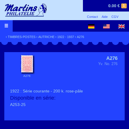
0.00 €
1
Contact
Aide
CGV
›
TIMBRES-POSTES
›
AUTRICHE
›
1922 - 1937
› A276
A276
Yv. No. 276
A276
1922 : Série courante - 200 k. rose-pâle
Disponible en série:
A253-25