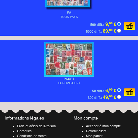
PA
TOUS PAYS
9,
00
€
500 diff.:
89,
00
€
5000 diff.:
PCEPT
EUROPE-CEPT
6,
00
€
50 diff.:
49,
00
€
300 diff.:
Informations légales
Mon compte
Frais et délais de livraison
Accéder à mon compte
Garanties
Devenir client
Conditions de vente
Mon panier