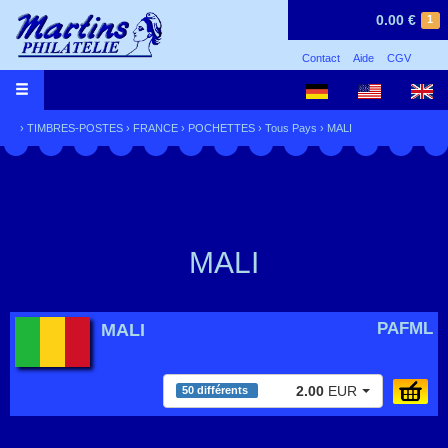
0.00 €
1
Contact
Aide
CGV
›
TIMBRES-POSTES
›
FRANCE
›
POCHETTES
›
Tous Pays
›
MALI
MALI
PAFML
MALI
2.00
EUR
50 différents