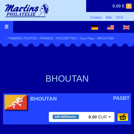
0.00 €
1
Contact
Aide
CGV
›
TIMBRES-POSTES
›
FRANCE
›
POCHETTES
›
Tous Pays
›
BHOUTAN
BHOUTAN
PASBT
BHOUTAN
8.00
EUR
100 différents