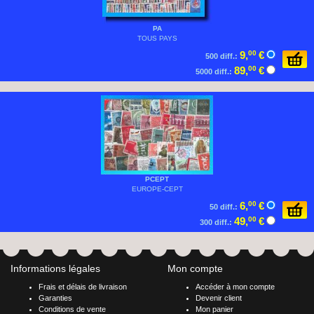
PA
TOUS PAYS
9,
00
€
500 diff.:
89,
00
€
5000 diff.:
PCEPT
EUROPE-CEPT
6,
00
€
50 diff.:
49,
00
€
300 diff.:
Informations légales
Mon compte
Frais et délais de livraison
Accéder à mon compte
Garanties
Devenir client
Conditions de vente
Mon panier