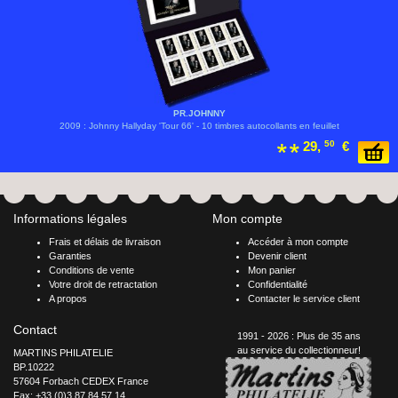
PR.JOHNNY
2009 : Johnny Hallyday 'Tour 66' - 10 timbres autocollants en feuillet
29,
50
€
Informations légales
Mon compte
Frais et délais de livraison
Accéder à mon compte
Garanties
Devenir client
Conditions de vente
Mon panier
Votre droit de retractation
Confidentialité
A propos
Contacter le service client
Contact
1991 - 2026 : Plus de 35 ans
au service du collectionneur!
MARTINS PHILATELIE
BP.10222
57604 Forbach CEDEX France
Fax: +33 (0)3 87 84 57 14