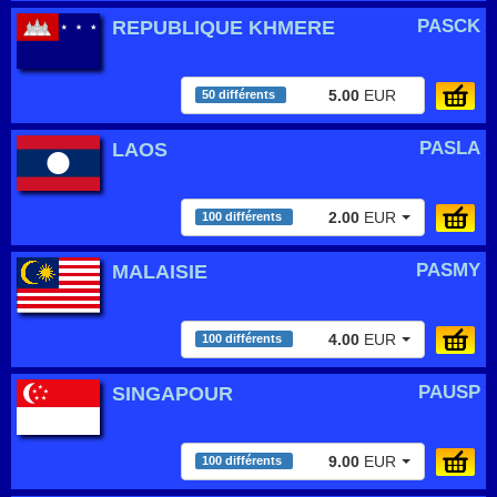
PASCK
REPUBLIQUE KHMERE
5.00
EUR
50 différents
PASLA
LAOS
2.00
EUR
100 différents
PASMY
MALAISIE
4.00
EUR
100 différents
PAUSP
SINGAPOUR
9.00
EUR
100 différents