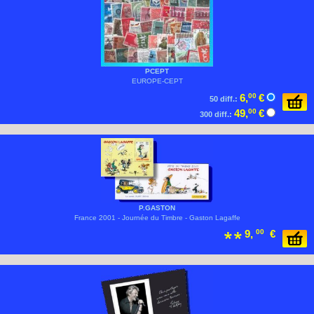
PCEPT
EUROPE-CEPT
6,
00
€
50 diff.:
49,
00
€
300 diff.:
P.GASTON
France 2001 - Journée du Timbre - Gaston Lagaffe
9,
00
€