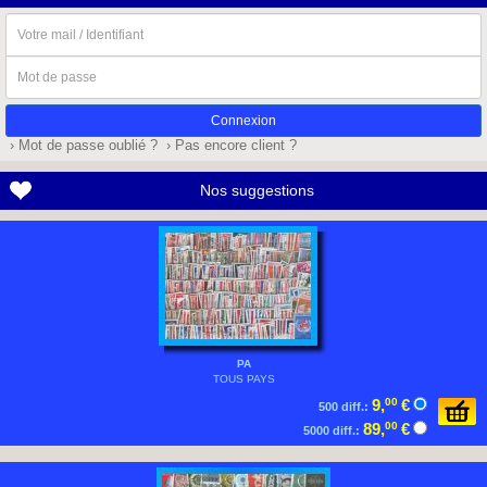
Votre
mail
/
Mot
Identifiant
de
passe
› Mot de passe oublié ?
› Pas encore client ?
Nos suggestions
PA
TOUS PAYS
9,
00
€
500 diff.:
89,
00
€
5000 diff.: