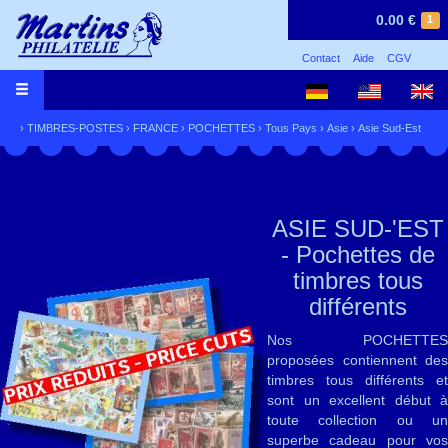
0.00 €
1
Contact
Aide
CGV
›
TIMBRES-POSTES
›
FRANCE
›
POCHETTES
›
Tous Pays
›
Asie
›
Asie Sud-Est
ASIE SUD-'EST
- Pochettes de
timbres tous
différents
Nos POCHETTES
proposées contiennent des
timbres tous différents et
sont un excellent début à
toute collection ou un
superbe cadeau pour vos