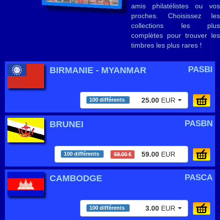
amis philatélistes ou vos
proches. Choisissez les
collections les plus
complètes pour trouver les
timbres les plus rares !
PASBI
BIRMANIE - MYANMAR
25.00
EUR
100 différents
PASBN
BRUNEI
59.00
EUR
100 différents
69.00 €
PASCA
CAMBODGE
3.00
EUR
100 différents