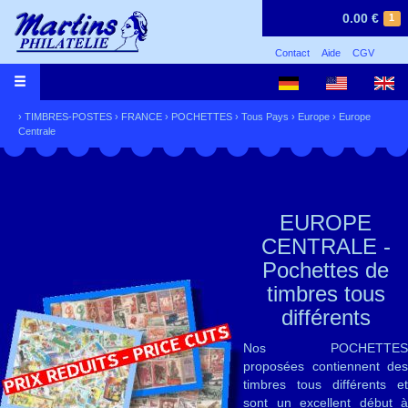
0.00 €
1
Contact
Aide
CGV
›
TIMBRES-POSTES
›
FRANCE
›
POCHETTES
›
Tous Pays
›
Europe
›
Europe
Centrale
EUROPE
CENTRALE -
Pochettes de
timbres tous
différents
Nos POCHETTES
proposées contiennent des
timbres tous différents et
sont un excellent début à