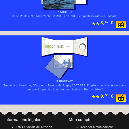
P.YACHT93
Carte Postale "Le Maxi-Yacht LA POSTE" 1993 - Les postiers autour du Monde
3,
50
€
P.RUGBY07
Souvenir philatélique, "Coupe du Monde de Rugby 2007 PARIS", plié en trois volets et dans
une enveloppe bleu lavende avec le timbre Rugby oblitéré
9,
95
€
Informations légales
Mon compte
Frais et délais de livraison
Accéder à mon compte