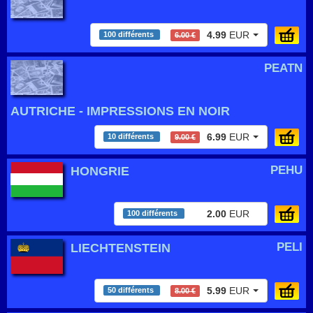
4.99
EUR
100 différents
6.00 €
PEATN
AUTRICHE - IMPRESSIONS EN NOIR
6.99
EUR
10 différents
9.00 €
PEHU
HONGRIE
2.00
EUR
100 différents
PELI
LIECHTENSTEIN
5.99
EUR
50 différents
8.00 €